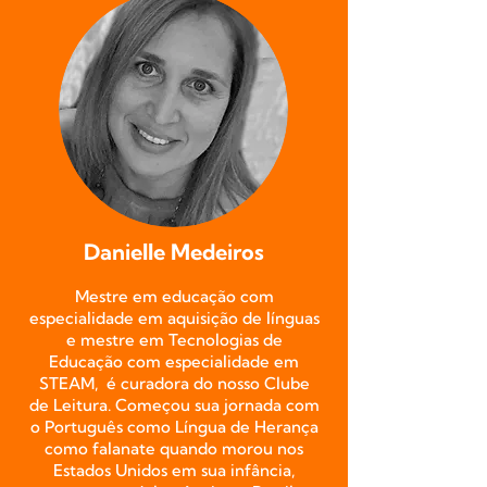
Danielle Medeiros
Mestre em educação com
especialidade em aquisição de línguas
e mestre em Tecnologias de
Educação com especialidade em
STEAM, é curadora do nosso Clube
de Leitura. Começou sua jornada com
o Português como Língua de Herança
como falanate quando morou nos
Estados Unidos em sua infância,