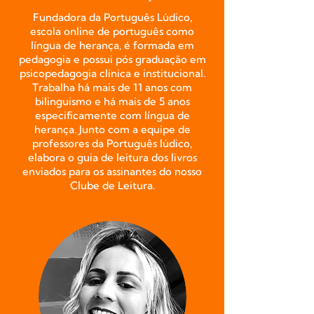
Fundadora da Português Lúdico,
escola online de português como
língua de herança, é formada em
pedagogia e possui pós graduação em
psicopedagogia clínica e institucional.
Trabalha há mais de 11 anos com
bilinguismo e há mais de 5 anos
especificamente com língua de
herança. Junto com a equipe de
professores da Português lúdico,
elabora o guia de leitura dos livros
enviados para os assinantes do nosso
Clube de Leitura.