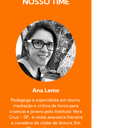
NOSSO TIME
Ana Leme
Pedagoga e especialista em teoria,
mediação e crítica de livros para
crianças e jovens pelo Instituto Vera
Cruz - SP, é nossa assessora literária
e curadora do clube de leitura. Em