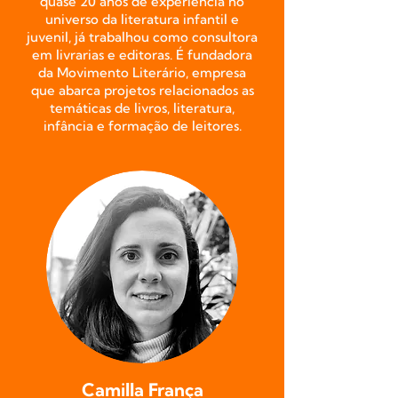
quase 20 anos de experiência no
universo da literatura infantil e
juvenil, já trabalhou como consultora
em livrarias e editoras. É fundadora
da Movimento Literário, empresa
que abarca projetos relacionados as
temáticas de livros, literatura,
infância e formação de leitores.
Camilla França