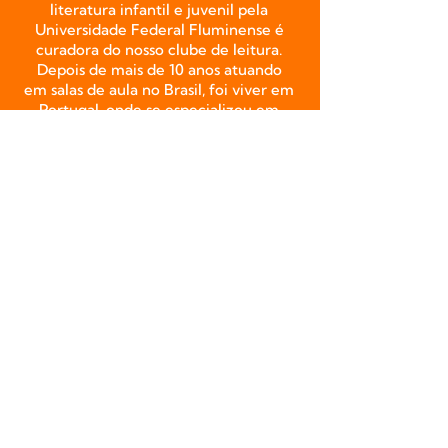
literatura infantil e juvenil pela
Universidade Federal Fluminense é
curadora do nosso clube de leitura.
Depois de mais de 10 anos atuando
em salas de aula no Brasil, foi viver em
Portugal, onde se especializou em
literatura e mediação literária pela
Universidade Nova de Lisboa.
Após viver em outros países europeus,
mudou-se para o Texas onde fundou
a a Flor do Lácio, uma iniciativa que
promove a língua de herança através
de encontros presenciais e virtuais e
que tem na literatura a sua base
metodológica.