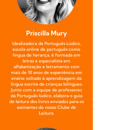
Priscilla Mury
Idealizadora da Português Lúdico,
escola online de português como
língua de herança, é formada em
letras e especialista em
alfabetização e letramento com
mais de 10 anos de experiência em
ensino voltado à aprendizagem da
língua escrita de crianças bilíngues.
Junto com a equipe de professores
da Português lúdico, elabora o guia
de leitura dos livros enviados para os
assinantes do nosso Clube de
Leitura.