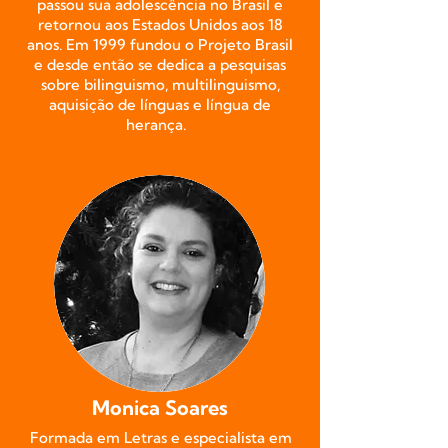
passou sua adolescência no Brasil e
retornou aos Estados Unidos aos 18
anos. Em 1999 fundou o Projeto Brasil
e desde então se dedica a pesquisas
sobre bilinguismo, multilinguismo,
aquisição de línguas e língua de
herança.
Monica Soares
Formada em Letras e especialista em